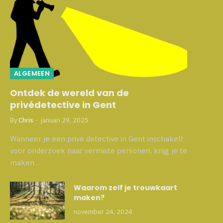
ALGEMEEN
Ontdek de wereld van de
privédetective in Gent
By
Chris
januari 29, 2025
Wanneer je een privé detective in Gent inschakelt
voor onderzoek naar vermiste personen, krijg je te
maken…
e40d46f2f75dbd94318a2e7195f823ad94cb82610_640
Waarom zelf je trouwkaart
maken?
november 24, 2024
e