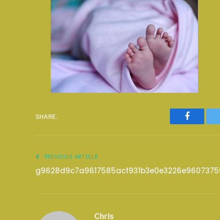
Faceboo
SHARE.
PREVIOUS ARTICLE
g9628d9c7a9617585acf931b3e0e3226e9607375
Chris