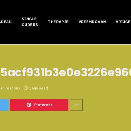
SINGLE
ADEAU
THERAPIE
VREEMDGAAN
VRIJGE
OUDERS
5acf931b3e0e3226e96
en reacties
1 Min Read
Pinterest