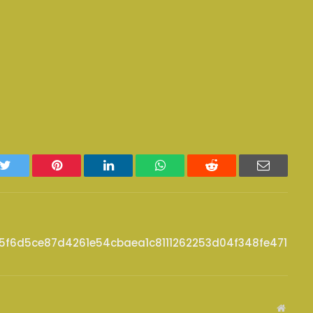
k
Twitter
Pinterest
LinkedIn
WhatsApp
Reddit
Email
5f6d5ce87d4261e54cbaea1c8111262253d04f348fe4712a
Websit