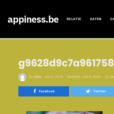
appiness.be
RELATIE
DATEN
C
g9628d9c7a961758
By
Chris
mei 9, 2024
Updated:
mei 9, 2024
Ge
Facebook
Twitter