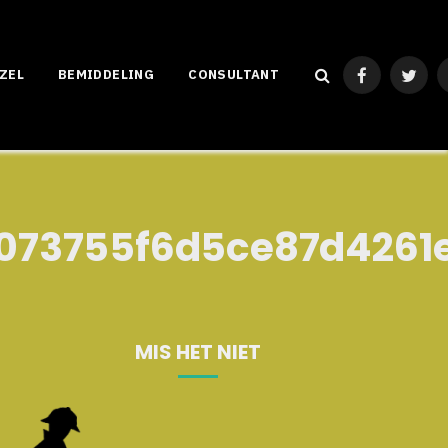
ZEL
BEMIDDELING
CONSULTANT
Facebook
Twitte
073755f6d5ce87d4261
MIS HET NIET