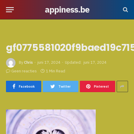
appiness.be
gf0775581020f9baed19c7
By
Chris
juni 17, 2024
Updated:
juni 17, 2024
Geen reacties
1 Min Read
Facebook
Twitter
Pinterest