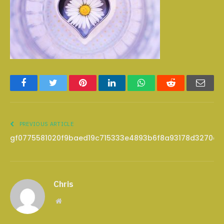
Facebook
Twitter
Pinterest
LinkedIn
WhatsApp
Reddit
Emai
PREVIOUS ARTICLE
gf0775581020f9baed19c715333e4893b6f8a93178d3270d
Chris
Website